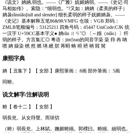
《说文》姌姌,弱也。——《广雅》妩媚姌弱。——《史记·司
马相如传》。索隐：“细弱也。”?又如：姌姌（柔美的样子）
姌袅rǎnniǎo[tall and slender] 细长柔弱的样子妩媚姌袅。——
《史记》基本解释五笔86&98:VMFG 仓颉：VGB 郑码：
ZMLB笔顺编号：53125211 四角号码：45447 UniCode:CJK 统
一汉字 U+59CC基本字义● 姌rǎn ㄖㄢˇ◎ 〔～嫋（niǎo）〕纤
弱的样子。方言集汇◎ 粤语：jim5ran的同音字蒅 蒅 冄 冉 呥
嘫 姌 媣染 橪 然 燃 珃 繎 肰 苒蚦 蚺 衻 袇 袡 髥 髯
康熙字典
姌【 丑集下 】【 女部 】康熙筆画： 8画 部外筆画： 5画
同㚩。
说文解字/注解说明
㚩【 卷十二 】【 女部 】
弱長皃。从女冄聲。而琰切
（㚩）弱長皃。上林賦。嫵媚㚩嫋。郭樸曰。㚩嫋、細弱也。