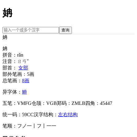
姌
查询
姌
姌
拼音：
rǎn
注音：
ㄖㄢˇ
部首：
女部
部外笔画：
5画
总笔画：
8画
异字体：
㚩
五笔：
VMFG
仓颉：
VGB
郑码：
ZMLB
四角：
45447
统一码：
59CC
汉字结构：
左右结构
笔顺：
フノ一丨フ丨一一