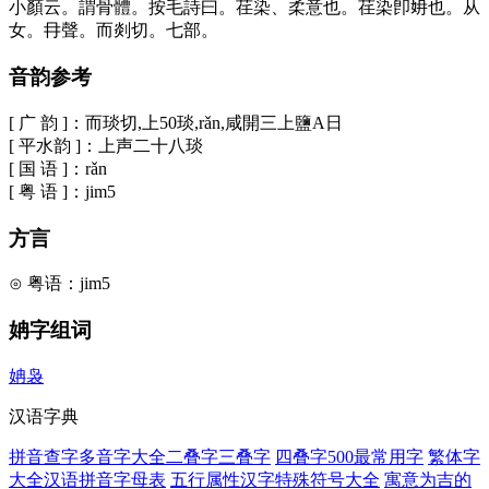
小顏云。謂骨體。按毛詩曰。荏染、柔意也。荏染卽㚩也。从
女。冄聲。而剡切。七部。
音韵参考
[ 广 韵 ]：而琰切,上50琰,rǎn,咸開三上鹽A日
[ 平水韵 ]：上声二十八琰
[ 国 语 ]：rǎn
[ 粤 语 ]：jim5
方言
⊙ 粤语：jim5
姌字组词
姌袅
汉语字典
拼音查字
多音字大全
二叠字
三叠字
四叠字
500最常用字
繁体字
大全
汉语拼音字母表
五行属性汉字
特殊符号大全
寓意为吉的