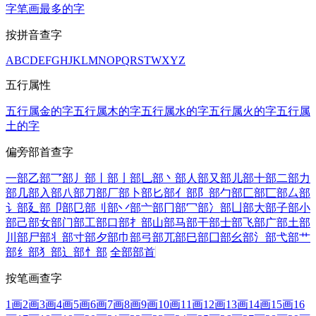
字
笔画最多的字
按拼音查字
A
B
C
D
E
F
G
H
J
K
L
M
N
O
P
Q
R
S
T
W
X
Y
Z
五行属性
五行属金的字
五行属木的字
五行属水的字
五行属火的字
五行属
土的字
偏旁部首查字
一部
乙部
乛部
丿部
丨部
亅部
乚部
丶部
人部
又部
儿部
十部
二部
力
部
几部
入部
八部
刀部
厂部
卜部
匕部
亻部
阝部
勹部
匚部
匸部
厶部
讠部
廴部
卩部
㔾部
刂部
丷部
亠部
冂部
冖部
冫部
凵部
大部
子部
小
部
己部
女部
门部
工部
口部
扌部
山部
马部
干部
士部
飞部
广部
土部
川部
尸部
丬部
寸部
夕部
巾部
弓部
兀部
巳部
囗部
幺部
氵部
弋部
艹
部
纟部
犭部
辶部
忄部
全部部首
按笔画查字
1画
2画
3画
4画
5画
6画
7画
8画
9画
10画
11画
12画
13画
14画
15画
16