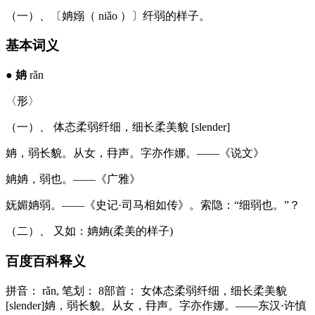
（一）、〔姌嫋（ niǎo ）〕纤弱的样子。
基本词义
●
姌
rǎn
〈形〉
（一）、 体态柔弱纤细，细长柔美貌 [slender]
姌，弱长貌。从女，冄声。字亦作娜。——《说文》
姌姌，弱也。——《广雅》
妩媚姌弱。——《史记·司马相如传》。索隐：“细弱也。”？
（二）、 又如：姌姌(柔美的样子)
百度百科释义
拼音： rǎn, 笔划： 8部首： 女体态柔弱纤细，细长柔美貌
[slender]姌，弱长貌。从女，冄声。字亦作娜。——东汉·许慎