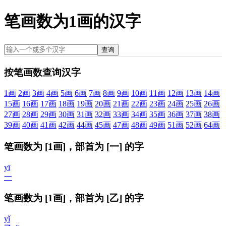
笔画数为1画的汉字
查询
按笔画数查询汉字
1画
2画
3画
4画
5画
6画
7画
8画
9画
10画
11画
12画
13画
14画
15画
16画
17画
18画
19画
20画
21画
22画
23画
24画
25画
26画
27画
28画
29画
30画
31画
32画
33画
34画
35画
36画
37画
38画
39画
40画
41画
42画
44画
45画
47画
48画
49画
51画
52画
64画
笔画数为 [1画]，部首为 [一] 的字
yī
一
笔画数为 [1画]，部首为 [乙] 的字
yǐ