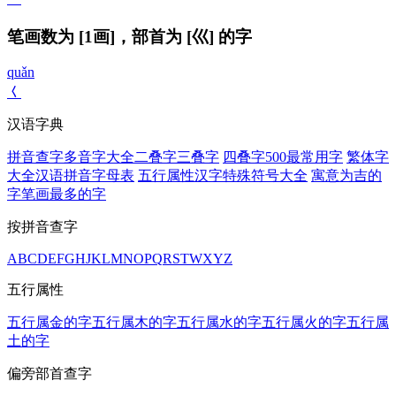
笔画数为 [1画]，部首为 [巛] 的字
quǎn
𡿨
汉语字典
拼音查字
多音字大全
二叠字
三叠字
四叠字
500最常用字
繁体字
大全
汉语拼音字母表
五行属性汉字
特殊符号大全
寓意为吉的
字
笔画最多的字
按拼音查字
A
B
C
D
E
F
G
H
J
K
L
M
N
O
P
Q
R
S
T
W
X
Y
Z
五行属性
五行属金的字
五行属木的字
五行属水的字
五行属火的字
五行属
土的字
偏旁部首查字