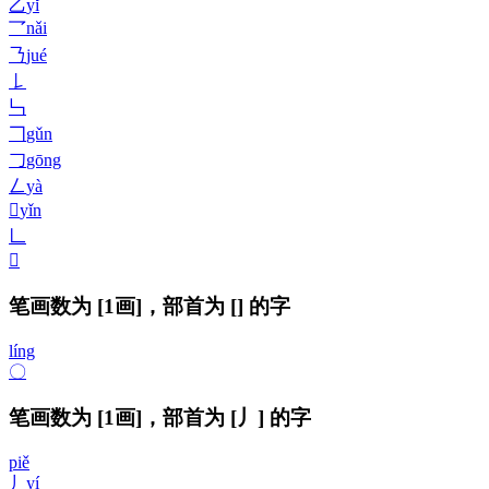
乙
yǐ
乛
nǎi
𠄎
jué
𠄌
𠃑
𠃍
gǔn
𠃌
gōng
𠃋
yà
𠃉
yǐn
𠃊

笔画数为 [1画]，部首为 [] 的字
líng
〇
笔画数为 [1画]，部首为 [丿] 的字
piě
丿
yí