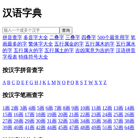
汉语字典
查询
拼音查字
多音字大全
二叠字
三叠字
四叠字
500个最常用字
笔
画最多的字
繁体字大全
五行属金的字
五行属木的字
五行属水
的字
五行属火的字
五行属土的字
吉凶寓意为吉的字
汉语拼音
字母表
特殊符号大全
按汉字拼音查字
A
B
C
D
E
F
G
H
J
K
L
M
N
O
P
Q
R
S
T
W
X
Y
Z
按汉字笔画查字
1画
2画
3画
4画
5画
6画
7画
8画
9画
10画
11画
12画
13画
14画
15画
16画
17画
18画
19画
20画
21画
22画
23画
24画
25画
26画
27画
28画
29画
30画
31画
32画
33画
34画
35画
36画
37画
38画
39画
40画
41画
42画
44画
45画
47画
48画
49画
51画
52画
64画