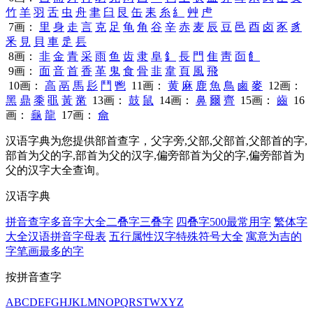
竹
羊
羽
舌
虫
舟
聿
臼
艮
缶
耒
糸
糹
艸
虍
7画：
里
身
走
言
克
足
龟
角
谷
辛
赤
麦
辰
豆
邑
酉
卤
豕
豸
釆
見
貝
車
辵
镸
8画：
非
金
青
采
雨
鱼
齿
隶
阜
釒
長
門
隹
靑
靣
飠
9画：
面
音
首
香
革
鬼
食
骨
韭
韋
頁
風
飛
10画：
高
鬲
馬
髟
鬥
鬯
11画：
黄
麻
鹿
魚
鳥
鹵
麥
12画：
黑
鼎
黍
黽
黃
黹
13画：
鼓
鼠
14画：
鼻
爾
齊
15画：
齒
16
画：
龜
龍
17画：
龠
汉语字典为您提供部首查字，父字旁,父部,父部首,父部首的字,
部首为父的字,部首为父的汉字,偏旁部首为父的字,偏旁部首为
父的汉字大全查询。
汉语字典
拼音查字
多音字大全
二叠字
三叠字
四叠字
500最常用字
繁体字
大全
汉语拼音字母表
五行属性汉字
特殊符号大全
寓意为吉的
字
笔画最多的字
按拼音查字
A
B
C
D
E
F
G
H
J
K
L
M
N
O
P
Q
R
S
T
W
X
Y
Z