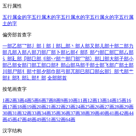
五行属性
五行属金的字
五行属木的字
五行属水的字
五行属火的字
五行属
土的字
偏旁部首查字
一部
乙部
乛部
丿部
丨部
亅部
乚部
丶部
人部
又部
儿部
十部
二部
力
部
几部
入部
八部
刀部
厂部
卜部
匕部
亻部
阝部
勹部
匚部
匸部
厶部
讠部
廴部
卩部
㔾部
刂部
丷部
亠部
冂部
冖部
冫部
凵部
大部
子部
小
部
己部
女部
门部
工部
口部
扌部
山部
马部
干部
士部
飞部
广部
土部
川部
尸部
丬部
寸部
夕部
巾部
弓部
兀部
巳部
囗部
幺部
氵部
弋部
艹
部
纟部
犭部
辶部
忄部
全部部首
按笔画查字
1画
2画
3画
4画
5画
6画
7画
8画
9画
10画
11画
12画
13画
14画
15画
16
画
17画
18画
19画
20画
21画
22画
23画
24画
25画
26画
27画
28画
29画
30画
31画
32画
33画
34画
35画
36画
37画
38画
39画
40画
41画
42画
44
画
45画
47画
48画
49画
51画
52画
64画
汉字结构