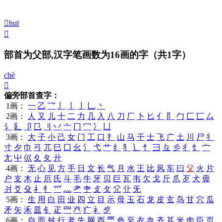
𤕙
huī
𤕚
部首为父部,汉字笔画数为16画的字
（共1字）
chè
𤕛
偏旁部首查字：
1画：
一
乙
乛
丿
丨
亅
乚
丶
2画：
人
又
儿
十
二
力
几
入
八
刀
厂
卜
匕
亻
阝
勹
匚
匸
厶
讠
廴
卩
㔾
刂
丷
亠
冂
冖
冫
凵
3画：
大
子
小
己
女
门
工
口
扌
山
马
干
士
飞
广
土
川
尸
丬
寸
夕
巾
弓
兀
巳
囗
幺
氵
弋
艹
纟
犭
辶
忄
彐
彑
彡
彳
饣
宀
尢
屮
巛
夊
夂
廾
4画：
无
心
见
方
手
日
文
长
气
月
水
王
比
风
车
曰
父
火
片
户
支
木
止
厄
氏
斗
毛
牛
牙
贝
巨
瓦
韦
欠
戈
斤
爪
歹
犬
毋
爿
爻
殳
礻
牜
爫
灬
耂
肀
攴
攵
尣
卝
旡
5画：
生
用
白
田
业
四
立
目
示
母
玉
石
龙
皮
玄
鸟
甘
穴
瓜
矛
矢
禾
皿
钅
疋
罒
癶
疒
衤
歺
6画：
自
而
舛
行
老
先
网
西
覀
色
至
衣
血
齐
耳
米
肉
臣
页