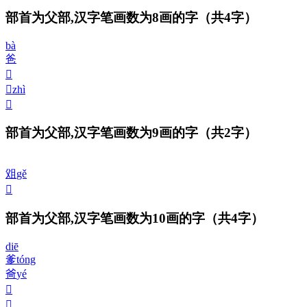
部首为父部,汉字笔画数为8画的字
（共4字）
bà
爸
𤕐
𤕑
zhì
𪺝
部首为父部,汉字笔画数为9画的字
（共2字）
㸖
gě
𤕒
部首为父部,汉字笔画数为10画的字
（共4字）
diē
爹
tóng
㸗
yé
𤕓
𤕔