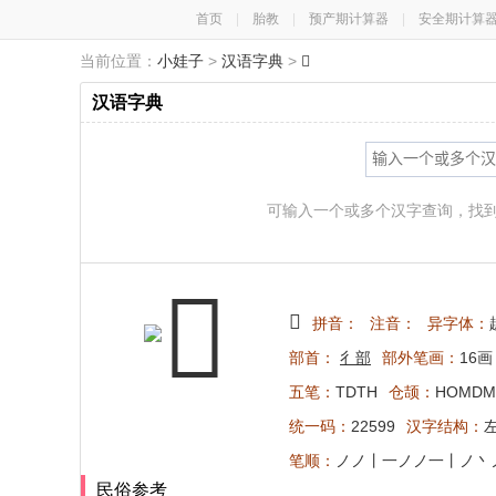
首页
|
胎教
|
预产期计算器
|
安全期计算
当前位置：
小娃子
>
汉语字典
>
𢖙
汉语字典
可输入一个或多个汉字查询，找
𢖙
拼音：
注音：
异字体：
部首：
彳部
部外笔画：
16画
五笔：
TDTH
仓颉：
HOMDM
统一码：
22599
汉字结构：
笔顺：
ノノ丨一ノノ一丨ノ丶
民俗参考