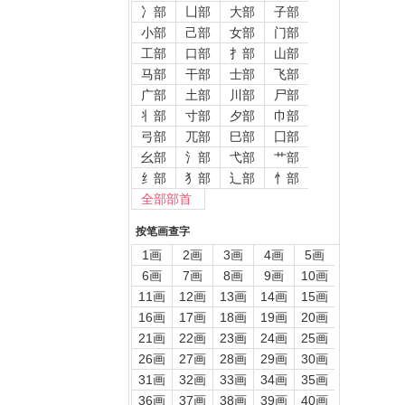
冫部
凵部
大部
子部
小部
己部
女部
门部
工部
口部
扌部
山部
马部
干部
士部
飞部
广部
土部
川部
尸部
丬部
寸部
夕部
巾部
弓部
兀部
巳部
囗部
幺部
氵部
弋部
艹部
纟部
犭部
辶部
忄部
全部部首
按笔画查字
1画
2画
3画
4画
5画
6画
7画
8画
9画
10画
11画
12画
13画
14画
15画
16画
17画
18画
19画
20画
21画
22画
23画
24画
25画
26画
27画
28画
29画
30画
31画
32画
33画
34画
35画
36画
37画
38画
39画
40画