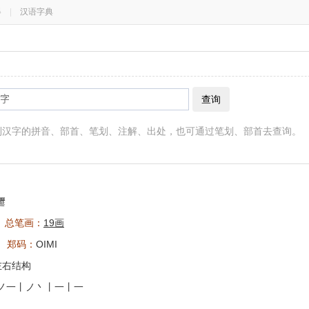
器
|
汉语字典
查询
到汉字的拼音、部首、笔划、注解、出处，也可通过笔划、部首去查询。
䟐
总笔画：
19画
郑码：
OIMI
左右结构
ノ一丨ノ丶丨一丨一