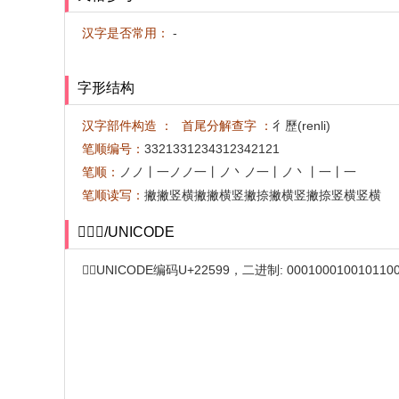
汉字是否常用：
-
字形结构
汉字部件构造 ：
首尾分解查字 ：
彳歷(renli)
笔顺编号：
3321331234312342121
笔顺：
ノノ丨一ノノ一丨ノ丶ノ一丨ノ丶丨一丨一
笔顺读写：
撇撇竖横撇撇横竖撇捺撇横竖撇捺竖横竖横
𢖙编码/UNICODE
𢖙字UNICODE编码U+22599，二进制: 000100010010110