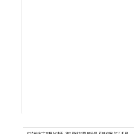
友情链接:
文章网站地图
词典网站地图
保险网
看答案网
普洱吧网