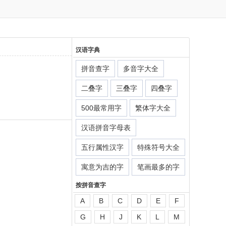
汉语字典
拼音查字
多音字大全
二叠字
三叠字
四叠字
500最常用字
繁体字大全
汉语拼音字母表
五行属性汉字
特殊符号大全
寓意为吉的字
笔画最多的字
按拼音查字
A
B
C
D
E
F
G
H
J
K
L
M