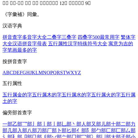
𢑤【 備考·寅集 】【 彐部 】康熙筆画： 12画 部外筆画： 9画
《字彙補》同彙。
汉语字典
拼音查字
多音字大全
二叠字
三叠字
四叠字
500最常用字
繁体字
大全
汉语拼音字母表
五行属性汉字
特殊符号大全
寓意为吉的
字
笔画最多的字
按拼音查字
A
B
C
D
E
F
G
H
J
K
L
M
N
O
P
Q
R
S
T
W
X
Y
Z
五行属性
五行属金的字
五行属木的字
五行属水的字
五行属火的字
五行属
土的字
偏旁部首查字
一部
乙部
乛部
丿部
丨部
亅部
乚部
丶部
人部
又部
儿部
十部
二部
力
部
几部
入部
八部
刀部
厂部
卜部
匕部
亻部
阝部
勹部
匚部
匸部
厶部
讠部
廴部
卩部
㔾部
刂部
丷部
亠部
冂部
冖部
冫部
凵部
大部
子部
小