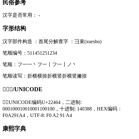
民俗参考
汉字是否常用：
-
字形结构
汉字部件构造 ：
首尾分解查字 ：
彐束(xueshu)
笔顺编号：
511451251234
笔顺：
フ一一丶フ一丨フ一丨ノ丶
笔顺读写：
折横横捺折横竖折横竖撇捺
𢑤编码/UNICODE
𢑤字UNICODE编码U+22464，二进制:
000100010010001100100，十进制: 140388，HEX编码：
F0A291A4，UTF-8: F0 A2 91 A4
康熙字典