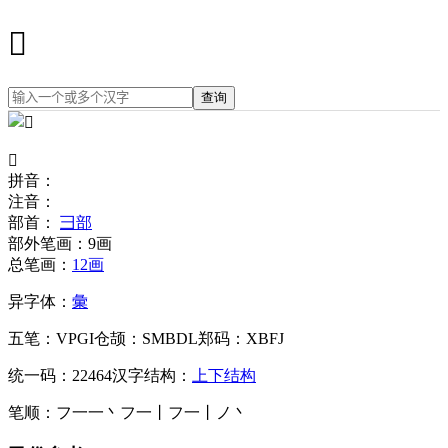
𢑤
查询
𢑤
拼音：
注音：
部首：
彐部
部外笔画：
9画
总笔画：
12画
异字体：
彙
五笔：
VPGI
仓颉：
SMBDL
郑码：
XBFJ
统一码：
22464
汉字结构：
上下结构
笔顺：
フ一一丶フ一丨フ一丨ノ丶